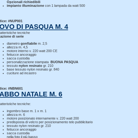
Opzionali richiedibili
impianto illuminazione
con 1 lampada da watt 500
dice: #NUP001
OVO DI PASQUA M. 4
atteristiche tecniche
azione di serie
diametro
gonfiabile
m. 2,5
altezza m. 4,5
motore interno v. 220 watt 200 CE
fettucce ancoraggio
sacca custodia
personalizzazione stampata
BUONA PASQUA
tessuto
nylon resinato
gr. 210
base tessuto nylon resinato gr. 840
cuciture ad incastro
dice: #NBN601
ABBO NATALE M. 6
atteristiche tecniche:
ingombro base m. 1 x m. 1
altezza m. 6
motore posizionato internamente v. 220 watt 200
predisposta di velcro per posizionamento telo pubblicitario
tessuto nylon resinato gr. 210
fettucce ancoraggio
sacca custodia
nella foto il più basso