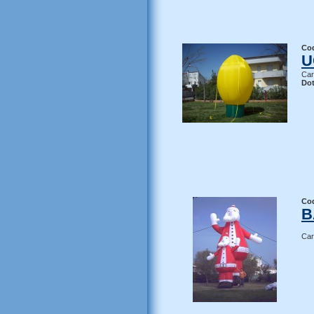
Co
U
Car
Dot
Co
B
Car