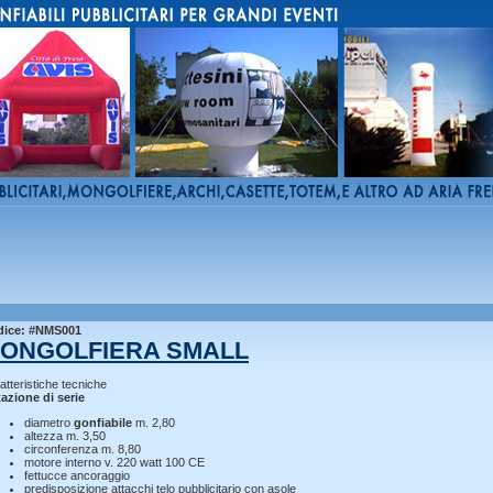
dice: #NMS001
ONGOLFIERA SMALL
atteristiche tecniche
azione di serie
diametro
gonfiabile
m. 2,80
altezza m. 3,50
circonferenza m. 8,80
motore interno v. 220 watt 100 CE
fettucce ancoraggio
predisposizione attacchi telo pubblicitario con asole