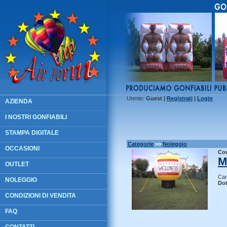
Utente:
Guest
|
R
egistrati
|
L
ogin
AZIENDA
I NOSTRI GONFIABILI
STAMPA DIGITALE
Categorie
>>
Noleggio
OCCASIONI
Co
M
OUTLET
Car
NOLEGGIO
Dot
CONDIZIONI DI VENDITA
FAQ