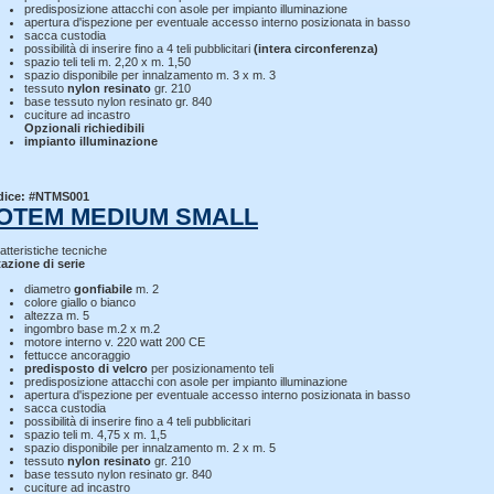
predisposizione attacchi con asole per impianto illuminazione
apertura d'ispezione per eventuale accesso interno posizionata in basso
sacca custodia
possibilità di inserire fino a 4 teli pubblicitari
(intera circonferenza)
spazio teli teli m. 2,20 x m. 1,50
spazio disponibile per innalzamento m. 3 x m. 3
tessuto
nylon resinato
gr. 210
base tessuto nylon resinato gr. 840
cuciture ad incastro
Opzionali richiedibili
impianto illuminazione
dice: #NTMS001
OTEM MEDIUM SMALL
atteristiche tecniche
azione di serie
diametro
gonfiabile
m. 2
colore giallo o bianco
altezza m. 5
ingombro base m.2 x m.2
motore interno v. 220 watt 200 CE
fettucce ancoraggio
predisposto di velcro
per posizionamento teli
predisposizione attacchi con asole per impianto illuminazione
apertura d'ispezione per eventuale accesso interno posizionata in basso
sacca custodia
possibilità di inserire fino a 4 teli pubblicitari
spazio teli m. 4,75 x m. 1,5
spazio disponibile per innalzamento m. 2 x m. 5
tessuto
nylon resinato
gr. 210
base tessuto nylon resinato gr. 840
cuciture ad incastro