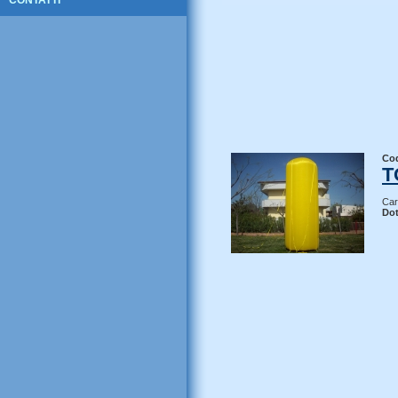
CONTATTI
Co
T
Car
Dot