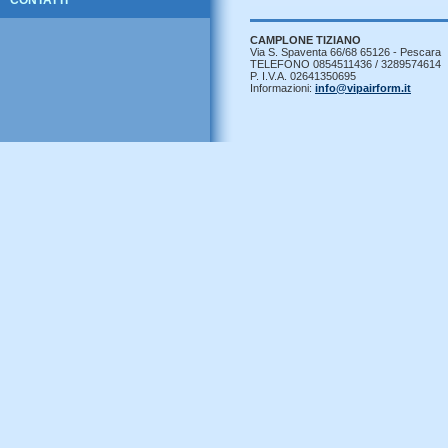
CONTATTI
CAMPLONE TIZIANO
Via S. Spaventa 66/68 65126 - Pescara
TELEFONO 0854511436 / 3289574614
P. I.V.A. 02641350695
Informazioni:
info@vipairform.it