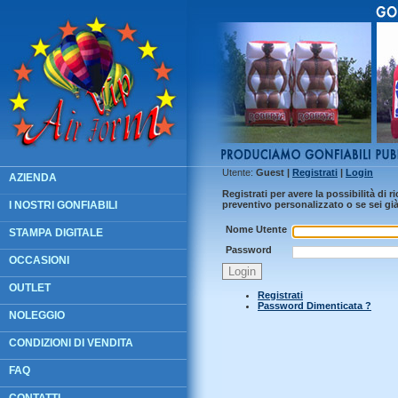
Utente:
Guest
|
R
egistrati
|
L
ogin
AZIENDA
Registrati per avere la possibilità di ri
I NOSTRI GONFIABILI
preventivo personalizzato o se sei già 
Nome Utente
STAMPA DIGITALE
Password
OCCASIONI
OUTLET
Registrati
Password Dimenticata ?
NOLEGGIO
CONDIZIONI DI VENDITA
FAQ